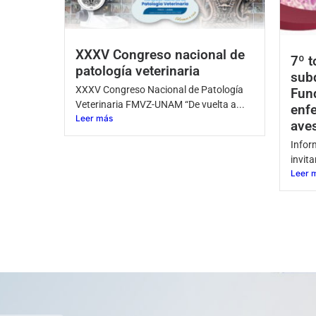
XXXV Congreso nacional de
7º t
patología veterinaria
subd
XXXV Congreso Nacional de Patología
Fun
Veterinaria FMVZ-UNAM “De vuelta a...
enf
Leer más
ave
Infor
invita
Leer 