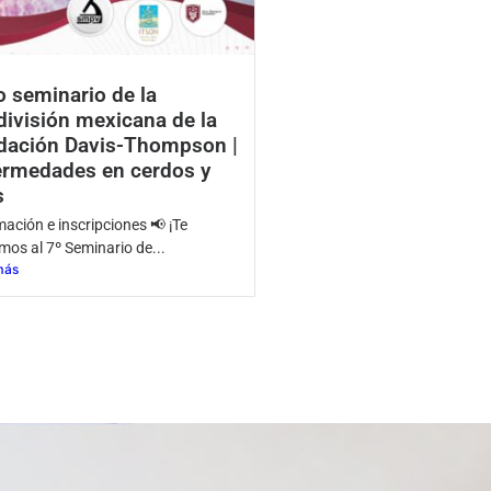
o seminario de la
ivisión mexicana de la
dación Davis-Thompson |
ermedades en cerdos y
s
mación e inscripciones 📢 ¡Te
mos al 7º Seminario de...
más