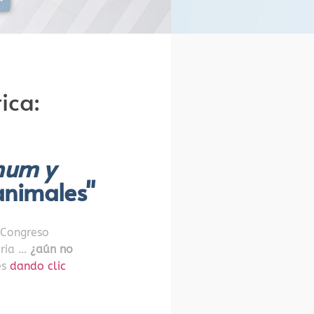
ica:
num y
animales"
 Congreso
aria …
¿aún no
es
dando clic