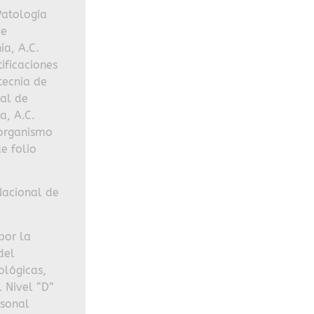
Patología
de
ia, A.C.
ificaciones
tecnia de
nal de
a, A.C.
 organismo
e folio
Nacional de
por la
del
ológicas,
 Nivel “D”
rsonal