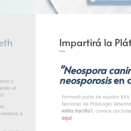
eth
Impartirá la Plát
"Neospora cani
neosporosis
en 
naria y
endo el
85.
Formará parte de nuestro XXX
Nacional de Patología Veterin
al
estás inscrito?
, conoce las bas
creedora a
aquí