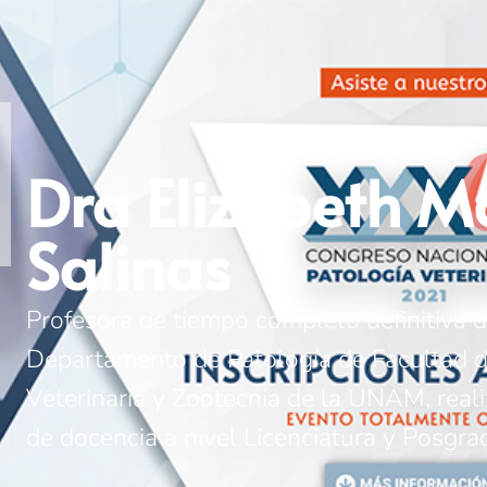
Dra Elizabeth M
Salinas
Profesora de tiempo completo definitiva d
Departamento de Patología de Facultad 
Veterinaria y Zootecnia de la UNAM, real
de docencia a nivel Licenciatura y Posgra