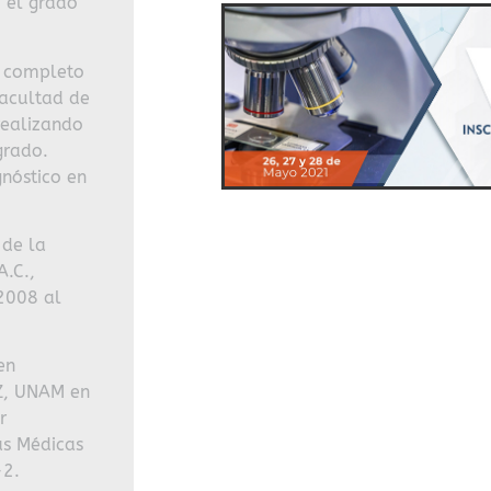
o el grado
o completo
Facultad de
realizando
grado.
gnóstico en
 de la
A.C.,
 2008 al
en
Z, UNAM en
r
as Médicas
7-2.