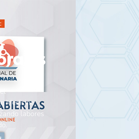
orales
el
de Medicina
izando labores
do.