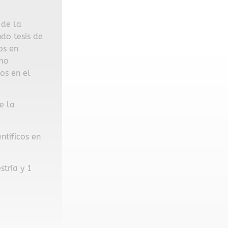
 de la
do tesis de
os en
omo
dos en el
e la
ntíficos en
stría y 1